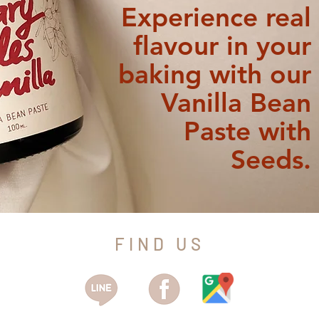
Experience real
flavour in your
baking with our
Vanilla Bean
Paste with
Seeds.
FIND US